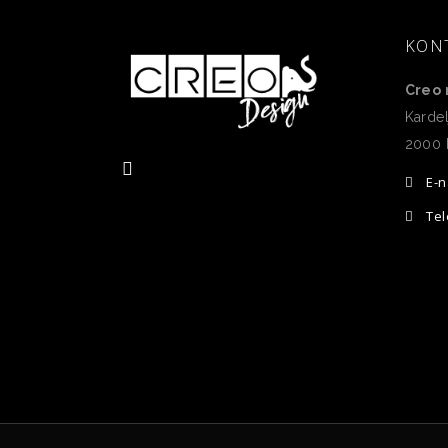
KON
Creo 
Kardel
2000 
E-n
Tel