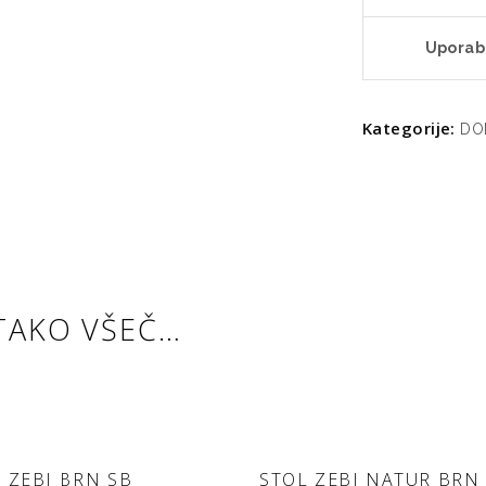
Uporab
Kategorije:
DO
TAKO VŠEČ…
DODAJ V
DODAJ V
 ZEBI BRN SB
STOL ZEBI NATUR BRN