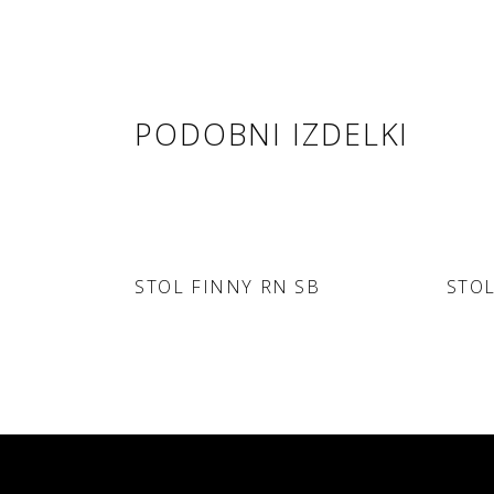
POVPRAŠEVANJE
PODOBNI IZDELKI
DODAJ V
STOL FINNY RN SB
STO
POVPRAŠEVANJE