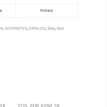
a
Notranji
,
,
,
,
M
GOSTINSTVO
KATALOG
Stoli
Stoli
DODAJ V
 SB
STOL ZEBI KONF SB