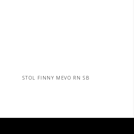
POVPRAŠEVANJE
DODAJ V
STOL FINNY MEVO RN SB
POVPRAŠEVANJE