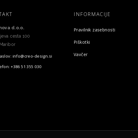
TAKT
INFORMACIJE
nova d.o.o.
Pravilnik zasebnosti
jeva cesta 100
Piškotki
Maribor
Vavčer
aslov: info@creo-design.si
efon: +386 51 355 030