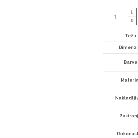
Stol
ZEBI
POP
Teža
NATUR
SB
Dimenzi
količina
Barva
Materi
Nakladlji
Pakiran
Rokonas