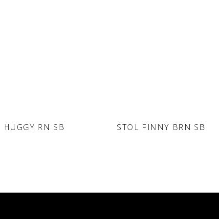
POVPRAŠEVANJE
POVPRAŠEVANJE
DODAJ V
DODAJ V
L HUGGY RN SB
STOL FINNY BRN SB
POVPRAŠEVANJE
POVPRAŠEVANJE