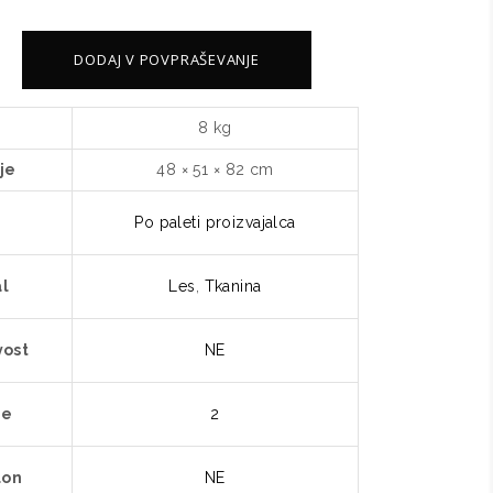
DODAJ V POVPRAŠEVANJE
8 kg
je
48 × 51 × 82 cm
Po paleti proizvajalca
al
Les
,
Tkanina
vost
NE
je
2
lon
NE